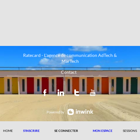
Ratecard - L'agence de communication AdTech &
MarTech
Contact
Powered by
HOME
S'INSCRIRE
SE CONNECTER
MON ESPACE
SESSIONS