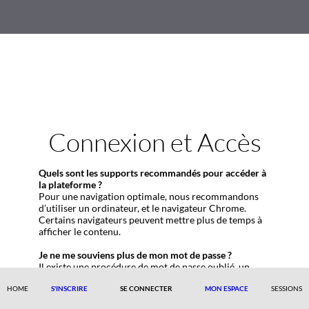
Connexion et Accès
Quels sont les supports recommandés pour accéder à
la plateforme ?
Pour une navigation optimale, nous recommandons
d’utiliser un ordinateur, et le navigateur Chrome.
Certains navigateurs peuvent mettre plus de temps à
afficher le contenu.
Je ne me souviens plus de mon mot de passe ?
Il existe une procédure de mot de passe oublié, un
code secret vous sera envoyé à l’adresse mail ayant
servi pour votre inscription, il vous permettra de
HOME
S'INSCRIRE
SE CONNECTER
MON ESPACE
SESSIONS
réinitialiser votre compte.