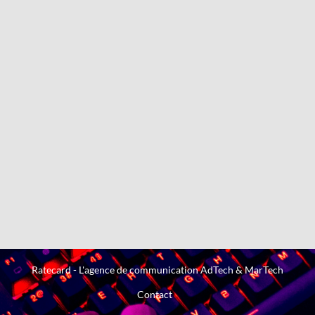
Ratecard - L'agence de communication AdTech & MarTech
Contact