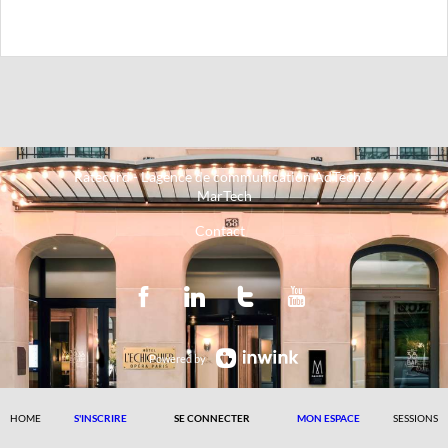
Ratecard - L'agence de communication AdTech &
MarTech
Contact
Powered by
HOME
S'INSCRIRE
SE CONNECTER
MON ESPACE
SESSIONS