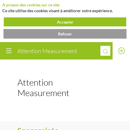
A propos des cookies sur ce site
Ce site utilise des cookies visant à améliorer votre expérience.
Accepter
Refuser
Vous devez être inscr
Attention Measurement
et connecté pour
accéder à cette
fonctionnalité
Inscrivez-vous
Attention
Déjà inscrit ?
Connectez-vous pou
Measurement
personnaliser votr
expérience !​
Connectez-vous