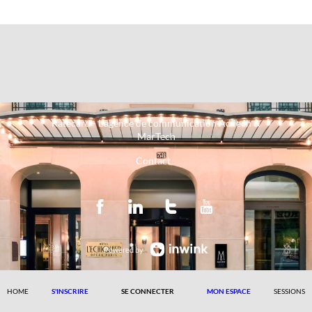
Ratecard - L'agence de communication AdTech &
MarTech
Contact
Powered by
HOME
S'INSCRIRE
SE CONNECTER
MON ESPACE
SESSIONS