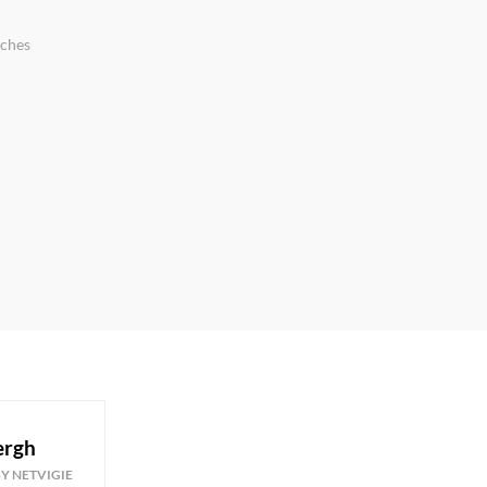
âches
ergh
Y NETVIGIE