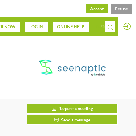
Accept
Refuse
ER NOW
LOG IN
ONLINE HELP
EN
FR
Request a meeting
Send a message