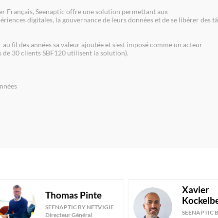
er Français, Seenaptic offre une solution permettant aux
riences digitales, la gouvernance de leurs données et de se libérer des t
u fil des années sa valeur ajoutée et s'est imposé comme un acteur
de 30 clients SBF120 utilisent la solution).
onnées
Xavier
Thomas
Pinte
TP
Kockelb
XK
SEENAPTIC BY NETVIGIE
SEENAPTIC B
Directeur Général