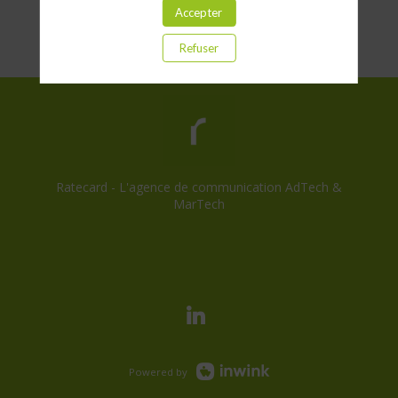
Accepter
Refuser
Ratecard - L'agence de communication AdTech &
MarTech
Consentement cookies
Powered by