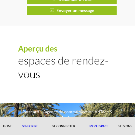
Envoyer un message
Aperçu des
espaces de rendez-
vous
Ratecard - L'agence de communication AdTech &
MarTech
HOME
S'INSCRIRE
SE CONNECTER
MON ESPACE
SESSIONS
Contact