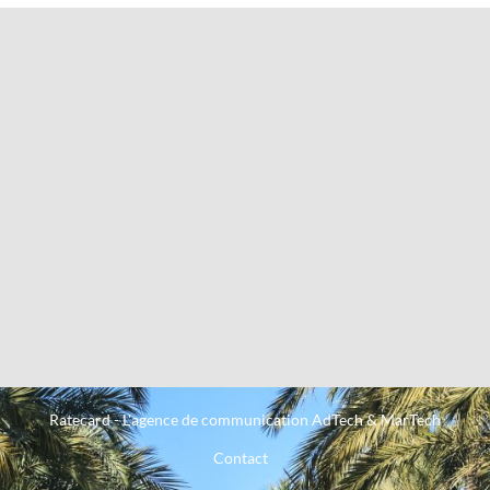
Ratecard - L'agence de communication AdTech & MarTech
Contact