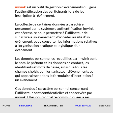
inwink
est un outil de gestion d’évènements qui gère
l’authentification des participants lors de leur
inscription à l’évènement.
La collecte de certaines données à caractère
personnel par le système d’authentification inwink
est nécessaire pour permettre à l’utilisateur de
s’inscrire à un évènement, d’accéder au site d’un
évènement, et de consulter les informations relatives
à l’organisation pratique et logistique d’un
évènement.
Les données personnelles recueillies par inwink sont
le nom, le prénom et les données de contact, les
identifiants et mots de passe, ainsi que tous les
champs choisis par l’organisateur d’évènements et
qui apparaissent dans le formulaire d’inscription à
un évènement.
Ces données à caractère personnel concernant
l’utilisateur sont confidentielles et conservées par
inwink. Elles pourront être communiquées à ses
partenaires et prestataires exclusivement pour la
gestion de l’inscription et de la participation de
HOME
S'INSCRIRE
SE CONNECTER
MON ESPACE
SESSIONS
l’utilisateur à un ou plusieurs évènements.