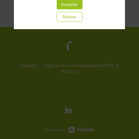
Accepter
Refuser
Ratecard - L'agence de communication AdTech &
MarTech
Consentement cookies
Powered by